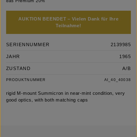
das Premium 20%
AUKTION BEENDET – Vielen Dank für Ihre
Teilnahme!
SERIENNUMMER
2139985
JAHR
1965
ZUSTAND
A/B
PRODUKTNUMMER
AI_40_40038
rigid M-mount Summicron in near-mint condition, very
good optics, with both matching caps