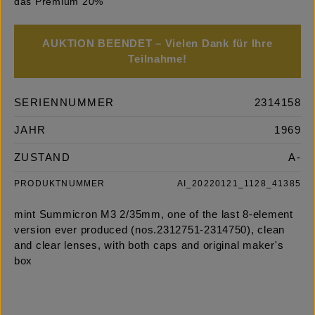
das Premium 20%
AUKTION BEENDET – Vielen Dank für Ihre
Teilnahme!
SERIENNUMMER
2314158
JAHR
1969
ZUSTAND
A-
PRODUKTNUMMER
AI_20220121_1128_41385
mint Summicron M3 2/35mm, one of the last 8-element
version ever produced (nos.2312751-2314750), clean
and clear lenses, with both caps and original maker's
box