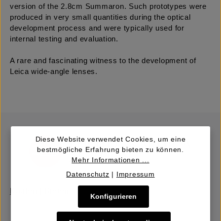
version of the 2.8cm Summaron. Such prototypes were
produced in very small quantities during the optical
development process and were typically used for
internal testing and evaluation.
A rare and fascinating witness to the development of
Leica wide-angle lenses.
Diese Website verwendet Cookies, um eine
bestmögliche Erfahrung bieten zu können.
Mehr Informationen ...
Datenschutz
|
Impressum
Kaufen | Bieten
Konfigurieren