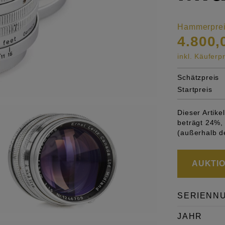
Hammerpre
4.800,
inkl. Käufer
Schätzpreis
Startpreis
Dieser Artik
beträgt 24%, 
(außerhalb d
AUKTION
SERIENN
JAHR