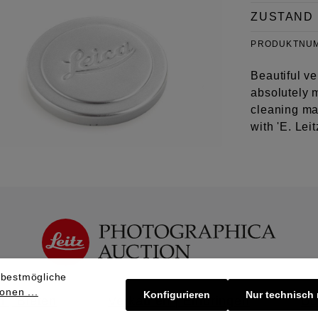
ZUSTAND
PRODUKTNU
Beautiful ve
absolutely m
cleaning ma
with 'E. Lei
 bestmögliche
onen ...
Konfigurieren
Nur technisch
 | Bieten
Verkaufen | Einbringen
Üb