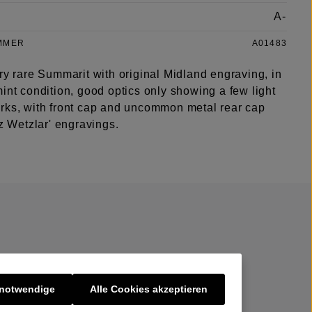
A-
MMER
A01483
ry rare Summarit with original Midland engraving, in
int condition, good optics only showing a few light
rks, with front cap and uncommon metal rear cap
tz Wetzlar' engravings.
 notwendige
Alle Cookies akzeptieren
er uns