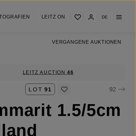
Du hast 0 Produkte auf de
TOGRAFIEN
LEITZ ON
DE
VERGANGENE AUKTIONEN
LEITZ AUCTION
46
92
LOT
91
marit 1.5/5cm
land