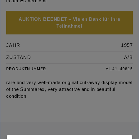
in der EU verbleibt
AUKTION BEENDET – Vielen Dank für Ihre
Teilnahme!
JAHR
1957
ZUSTAND
A/B
PRODUKTNUMMER
AI_41_40815
rare and very well-made original cut-away display model
of the Summarex, very attractive and in beautiful
condition