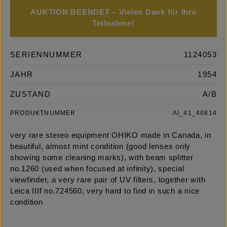
AUKTION BEENDET – Vielen Dank für Ihre
Teilnahme!
SERIENNUMMER
1124053
JAHR
1954
ZUSTAND
A/B
PRODUKTNUMMER
AI_41_40814
very rare stereo equipment OHIKO made in Canada, in
beautiful, almost mint condition (good lenses only
showing some cleaning marks), with beam splitter
no.1260 (used when focused at infinity), special
viewfinder, a very rare pair of UV filters, together with
Leica IIIf no.724560, very hard to find in such a nice
condition