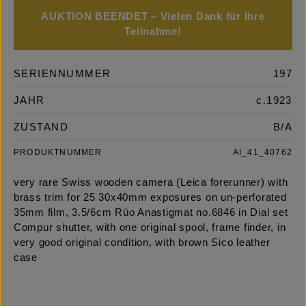
AUKTION BEENDET – Vielen Dank für Ihre
Teilnahme!
SERIENNUMMER
197
JAHR
c.1923
ZUSTAND
B/A
PRODUKTNUMMER
AI_41_40762
very rare Swiss wooden camera (Leica forerunner) with
brass trim for 25 30x40mm exposures on un-perforated
35mm film, 3.5/6cm Rüo Anastigmat no.6846 in Dial set
Compur shutter, with one original spool, frame finder, in
very good original condition, with brown Sico leather
case