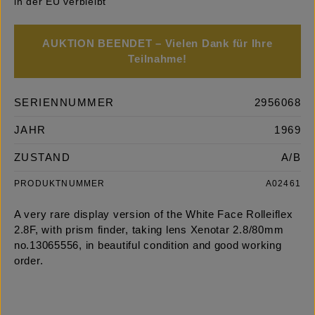
in der EU verbleibt
AUKTION BEENDET – Vielen Dank für Ihre
Teilnahme!
SERIENNUMMER
2956068
JAHR
1969
ZUSTAND
A/B
PRODUKTNUMMER
A02461
A very rare display version of the White Face Rolleiflex
2.8F, with prism finder, taking lens Xenotar 2.8/80mm
no.13065556, in beautiful condition and good working
order.