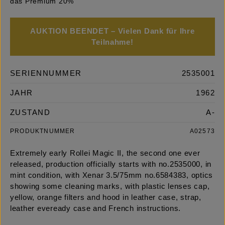
das Premium 20%
AUKTION BEENDET – Vielen Dank für Ihre
Teilnahme!
SERIENNUMMER
2535001
JAHR
1962
ZUSTAND
A-
PRODUKTNUMMER
A02573
Extremely early Rollei Magic II, the second one ever
released, production officially starts with no.2535000, in
mint condition, with Xenar 3.5/75mm no.6584383, optics
showing some cleaning marks, with plastic lenses cap,
yellow, orange filters and hood in leather case, strap,
leather eveready case and French instructions.