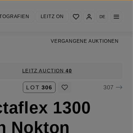
Du hast 0 Produkte auf de
TOGRAFIEN
LEITZ ON
DE
VERGANGENE AUKTIONEN
LEITZ AUCTION
40
307
LOT
306
taflex 1300
h Nokton