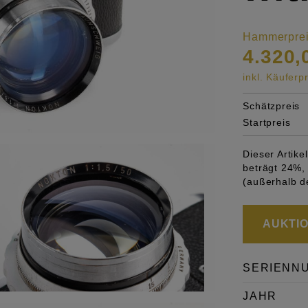
Hammerpre
4.320,
inkl. Käufer
Schätzpreis
Startpreis
Dieser Artik
beträgt 24%, 
(außerhalb d
AUKTION
SERIENN
JAHR