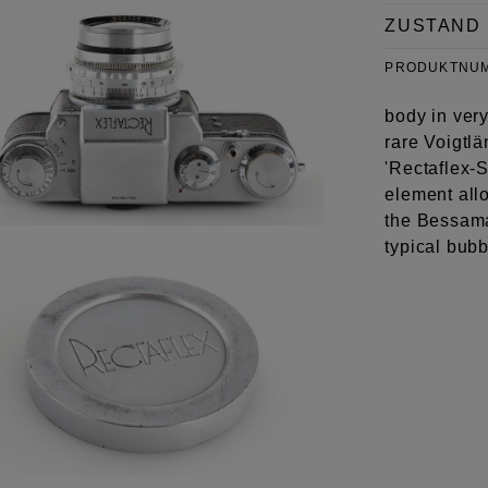
ZUSTAND
PRODUKTNU
body in ver
rare Voigtl
'Rectaflex-S
element allo
the Bessama
typical bubb