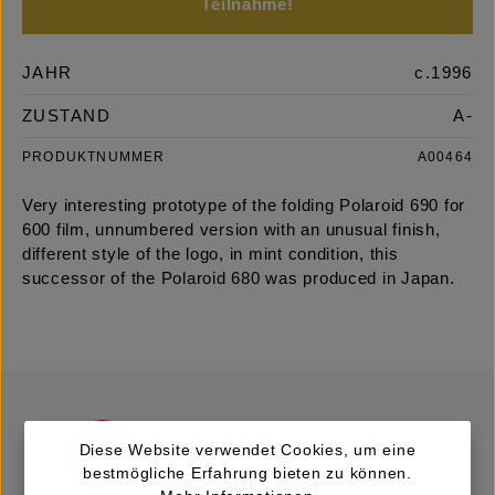
Teilnahme!
JAHR
c.1996
ZUSTAND
A-
PRODUKTNUMMER
A00464
Very interesting prototype of the folding Polaroid 690 for
600 film, unnumbered version with an unusual finish,
different style of the logo, in mint condition, this
successor of the Polaroid 680 was produced in Japan.
Diese Website verwendet Cookies, um eine
bestmögliche Erfahrung bieten zu können.