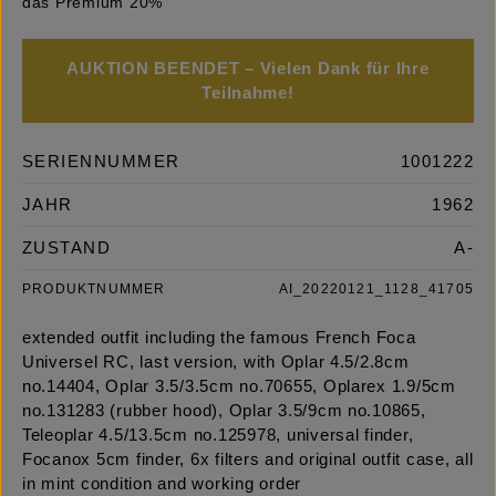
das Premium 20%
AUKTION BEENDET – Vielen Dank für Ihre
Teilnahme!
SERIENNUMMER
1001222
JAHR
1962
ZUSTAND
A-
PRODUKTNUMMER
AI_20220121_1128_41705
extended outfit including the famous French Foca
Universel RC, last version, with Oplar 4.5/2.8cm
no.14404, Oplar 3.5/3.5cm no.70655, Oplarex 1.9/5cm
no.131283 (rubber hood), Oplar 3.5/9cm no.10865,
Teleoplar 4.5/13.5cm no.125978, universal finder,
Focanox 5cm finder, 6x filters and original outfit case, all
in mint condition and working order