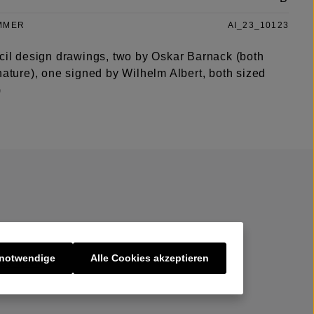
MMER
AI_23_10123
ncil design drawings, two by Oskar Barnack (both
nature), one signed by Wilhelm Albert, both sized
)
 notwendige
Alle Cookies akzeptieren
er uns