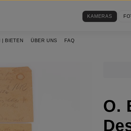
KAMERAS
FO
 | BIETEN
ÜBER UNS
FAQ
O. 
Des