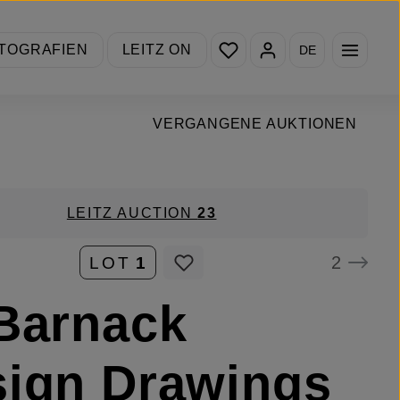
Du hast 0 Produkte auf de
TOGRAFIEN
LEITZ ON
DE
VERGANGENE AUKTIONEN
LEITZ AUCTION
23
2
LOT
1
Barnack
ign Drawings