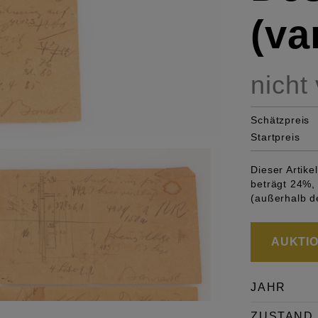
(va
nicht
Schätzpreis
Startpreis
Dieser Artik
beträgt 24%, 
(außerhalb d
AUKTION
JAHR
ZUSTAND