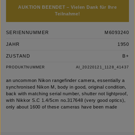
AUKTION BEENDET – Vielen Dank für Ihre
Teilnahme!
SERIENNUMMER
M6093240
JAHR
1950
ZUSTAND
B+
PRODUKTNUMMER
AI_20220121_1128_41437
an uncommon Nikon rangefinder camera, essentially a
synchronised Nikon M, body in good, original condition,
back with matching serial number, shutter not lightproof,
with Nikkor S.C 1.4/5cm no.317648 (very good optics),
only about 1600 of these cameras have been made