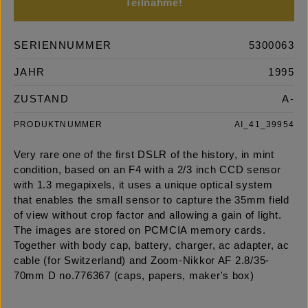
Teilnahme!
SERIENNUMMER
5300063
JAHR
1995
ZUSTAND
A-
PRODUKTNUMMER
AI_41_39954
Very rare one of the first DSLR of the history, in mint
condition, based on an F4 with a 2/3 inch CCD sensor
with 1.3 megapixels, it uses a unique optical system
that enables the small sensor to capture the 35mm field
of view without crop factor and allowing a gain of light.
The images are stored on PCMCIA memory cards.
Together with body cap, battery, charger, ac adapter, ac
cable (for Switzerland) and Zoom-Nikkor AF 2.8/35-
70mm D no.776367 (caps, papers, maker's box)