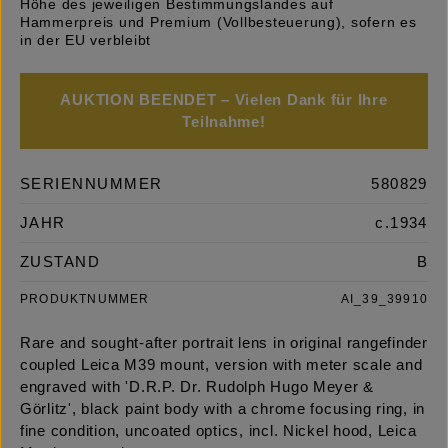
Höhe des jeweiligen Bestimmungslandes auf
Hammerpreis und Premium (Vollbesteuerung), sofern es
in der EU verbleibt
AUKTION BEENDET – Vielen Dank für Ihre
Teilnahme!
SERIENNUMMER
580829
JAHR
c.1934
ZUSTAND
B
PRODUKTNUMMER
AI_39_39910
Rare and sought-after portrait lens in original rangefinder
coupled Leica M39 mount, version with meter scale and
engraved with 'D.R.P. Dr. Rudolph Hugo Meyer &
Görlitz', black paint body with a chrome focusing ring, in
fine condition, uncoated optics, incl. Nickel hood, Leica