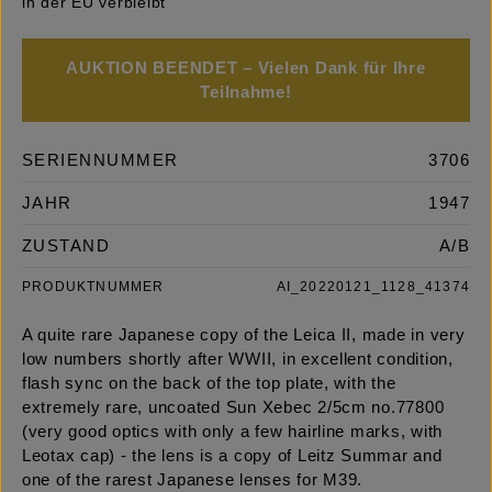
in der EU verbleibt
AUKTION BEENDET – Vielen Dank für Ihre
Teilnahme!
SERIENNUMMER
3706
JAHR
1947
ZUSTAND
A/B
PRODUKTNUMMER
AI_20220121_1128_41374
A quite rare Japanese copy of the Leica II, made in very
low numbers shortly after WWII, in excellent condition,
flash sync on the back of the top plate, with the
extremely rare, uncoated Sun Xebec 2/5cm no.77800
(very good optics with only a few hairline marks, with
Leotax cap) - the lens is a copy of Leitz Summar and
one of the rarest Japanese lenses for M39.