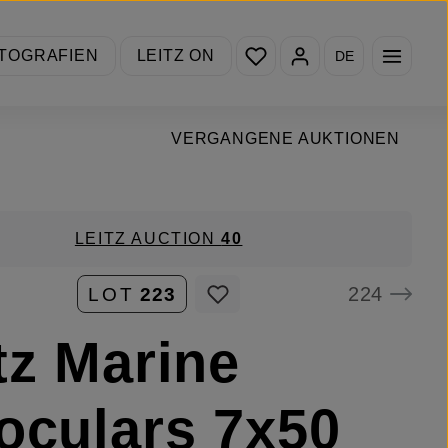
Du hast 0 Produkte auf de
TOGRAFIEN
LEITZ ON
DE
VERGANGENE AUKTIONEN
LEITZ AUCTION
40
224
LOT
223
tz Marine
oculars 7x50