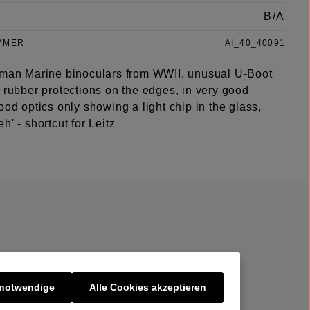
B/A
MMER
AI_40_40091
rman Marine binoculars from WWII, unusual U-Boot
 rubber protections on the edges, in very good
ood optics only showing a light chip in the glass,
h' - shortcut for Leitz
 notwendige
Alle Cookies akzeptieren
er uns