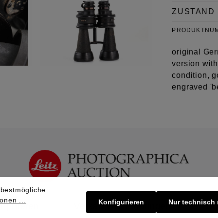
ZUSTAND
PRODUKTNU
original Ge
version with
condition, g
engraved 'be
 bestmögliche
onen ...
Konfigurieren
Nur technisch
 | Bieten
Verkaufen | Einbringen
Üb