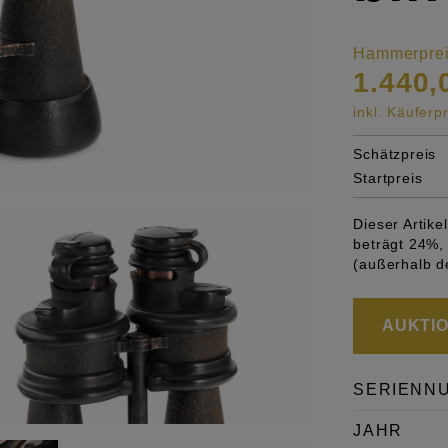
Hammerpre
1.440,
inkl. Käufer
Schätzpreis
Startpreis
Dieser Artik
beträgt 24%, 
(außerhalb d
AUKTION
SERIENN
JAHR