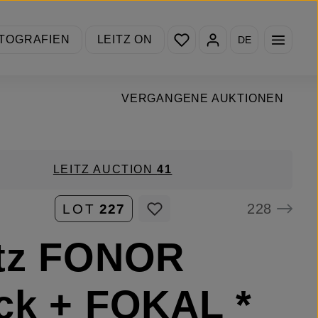
Du hast 0 Produkte auf de
TOGRAFIEN
LEITZ ON
DE
VERGANGENE AUKTIONEN
LEITZ AUCTION
41
228
LOT
227
itz FONOR
ck + FOKAL *