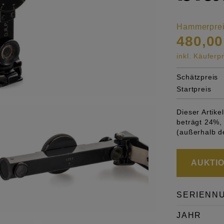
Hammerpre
480,00
inkl. Käufer
Schätzpreis
Startpreis
Dieser Artik
beträgt 24%, 
(außerhalb d
AUKTION
SERIENN
JAHR