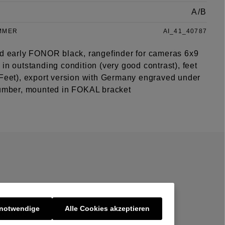
A/B
MMER
AI_41_40787
nd early FONOR black, rangefinder for cameras 6x9
in outstanding condition (very good contrast), feet
 Feet), export version with Germany engraved under
number, mounted in FOKAL bracket
 notwendige
Alle Cookies akzeptieren
er uns