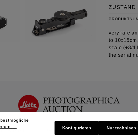
ZUSTAND
PRODUKTNU
very rare a
to 10x15cm, 
scale (+3/4
the serial 
 bestmögliche
onen ...
Konfigurieren
Nur technisch
 | Bieten
Verkaufen | Einbringen
Üb