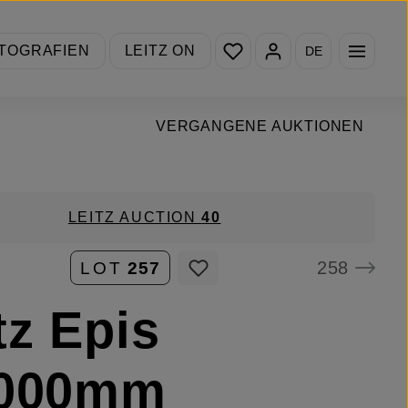
Du hast 0 Produkte auf de
TOGRAFIEN
LEITZ ON
DE
VERGANGENE AUKTIONEN
LEITZ AUCTION
40
258
LOT
257
tz Epis
1000mm