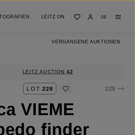
Du hast 0 Produkte auf de
TOGRAFIEN
LEITZ ON
DE
VERGANGENE AUKTIONEN
LEITZ AUCTION
42
229
LOT
228
ca VIEME
pedo finder