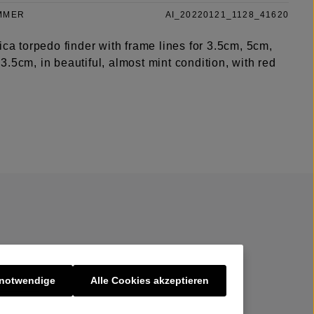
MMER
AI_20220121_1128_41620
ica torpedo finder with frame lines for 3.5cm, 5cm,
.5cm, in beautiful, almost mint condition, with red
 notwendige
Alle Cookies akzeptieren
er uns