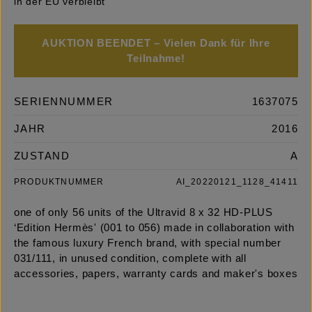
in der EU verbleibt
AUKTION BEENDET – Vielen Dank für Ihre
Teilnahme!
SERIENNUMMER
1637075
JAHR
2016
ZUSTAND
A
PRODUKTNUMMER
AI_20220121_1128_41411
one of only 56 units of the Ultravid 8 x 32 HD-PLUS
‘Edition Hermès' (001 to 056) made in collaboration with
the famous luxury French brand, with special number
031/111, in unused condition, complete with all
accessories, papers, warranty cards and maker's boxes