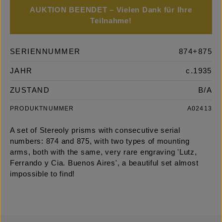
AUKTION BEENDET – Vielen Dank für Ihre
Teilnahme!
SERIENNUMMER
874+875
JAHR
c.1935
ZUSTAND
B/A
PRODUKTNUMMER
A02413
A set of Stereoly prisms with consecutive serial
numbers: 874 and 875, with two types of mounting
arms, both with the same, very rare engraving 'Lutz,
Ferrando y Cia. Buenos Aires', a beautiful set almost
impossible to find!