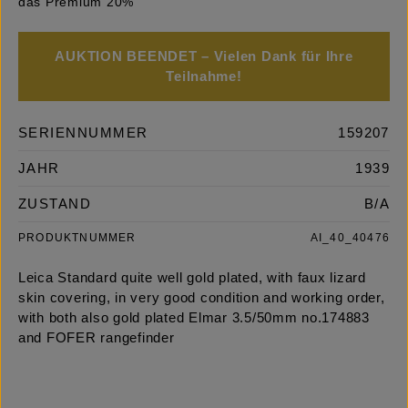
das Premium 20%
AUKTION BEENDET – Vielen Dank für Ihre
Teilnahme!
SERIENNUMMER
159207
JAHR
1939
ZUSTAND
B/A
PRODUKTNUMMER
AI_40_40476
Leica Standard quite well gold plated, with faux lizard
skin covering, in very good condition and working order,
with both also gold plated Elmar 3.5/50mm no.174883
and FOFER rangefinder