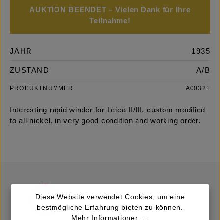
AUKTION BEENDET – Vielen Dank für Ihre
Teilnahme!
JAHR
1935
ZUSTAND
A/B
PRODUKTNUMMER
A00321
Interesting rapid winder for Leica II/III, custom modified
to all-nickel, in very good condition and working order.
Diese Website verwendet Cookies, um eine
bestmögliche Erfahrung bieten zu können.
Mehr Informationen ...