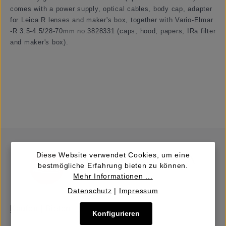
comes with a power supply, optical cables, body cap, adapter
for Leica R lenses and maker's box, together with Vario-Elmar
-R 3.5-4.5/28-70mm no.3828331 (caps, hood, papers, IRa filter
and maker's box).
Diese Website verwendet Cookies, um eine
bestmögliche Erfahrung bieten zu können.
Mehr Informationen ...
Datenschutz
|
Impressum
Kaufen | Bieten
Konfigurieren