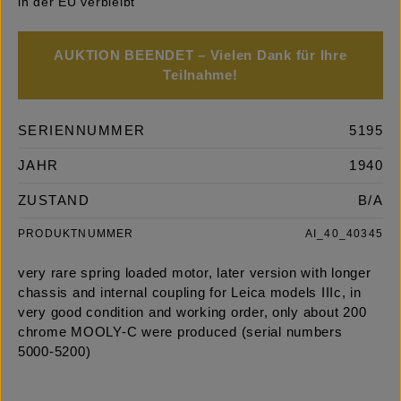
in der EU verbleibt
AUKTION BEENDET – Vielen Dank für Ihre
Teilnahme!
SERIENNUMMER
5195
JAHR
1940
ZUSTAND
B/A
PRODUKTNUMMER
AI_40_40345
very rare spring loaded motor, later version with longer
chassis and internal coupling for Leica models IIIc, in
very good condition and working order, only about 200
chrome MOOLY-C were produced (serial numbers
5000-5200)