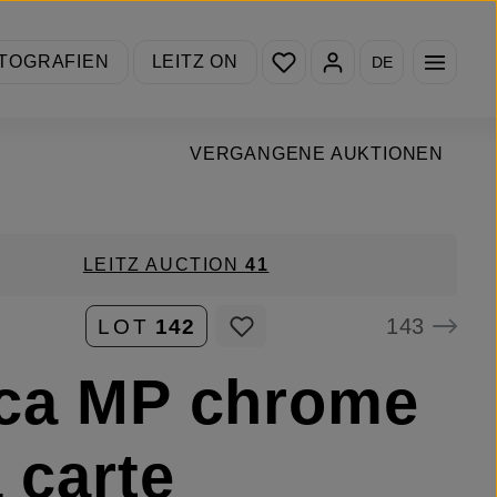
Du hast 0 Produkte auf de
TOGRAFIEN
LEITZ ON
DE
VERGANGENE AUKTIONEN
LEITZ AUCTION
41
143
LOT
142
ca MP chrome
a carte