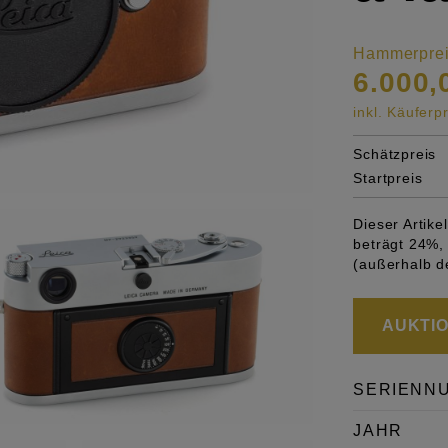
Hammerpre
6.000,
inkl. Käufer
Schätzpreis
Startpreis
Dieser Artik
beträgt 24%, 
(außerhalb d
AUKTION
SERIENN
JAHR