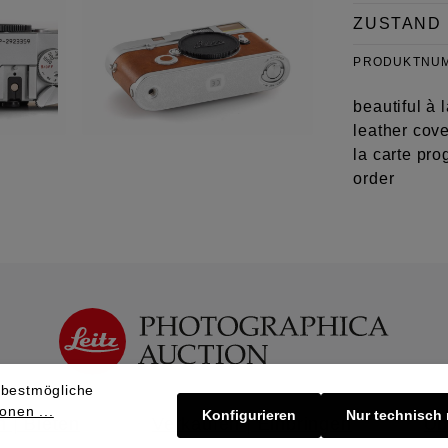
ZUSTAND
PRODUKTNU
beautiful à 
leather cov
la carte pro
order
 bestmögliche
onen ...
Konfigurieren
Nur technisch
 | Bieten
Verkaufen | Einbringen
Üb