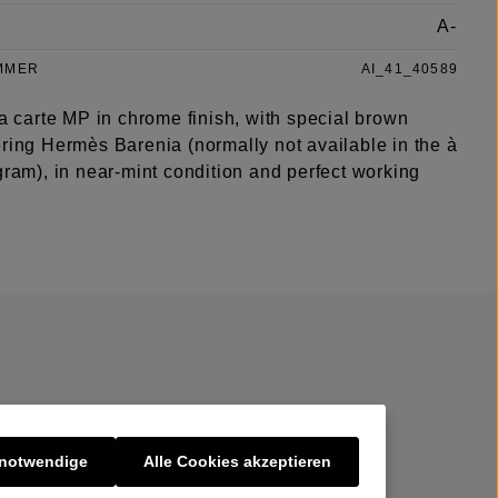
A-
MMER
AI_41_40589
la carte MP in chrome finish, with special brown
ering Hermès Barenia (normally not available in the à
gram), in near-mint condition and perfect working
 notwendige
Alle Cookies akzeptieren
er uns