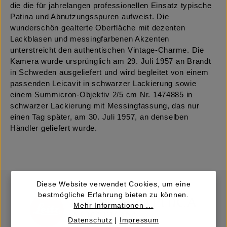
die die für jahrelangen professionellen Einsatz typische
Patina und Abnutzungsspuren aufweist. Die
wunderschön gealterte Oberfläche mit dezenten
Lackblasen und messingfarbenen Akzenten
unterstreicht den authentischen Vintage-Charme. Die
Kamera wurde ursprünglich am 29. Juli 1957 an Brandt
in Schweden ausgeliefert und wird begleitet von einem
passenden Leicavit in schwarzer Lackierung sowie
einem Summicron-Objektiv 2/5 cm Nr. 1474885 in
schwarzer Lackierung mit Messingfassung, das nur
einen Tag später, am 30. Juli 1957, an denselben
Händler geliefert wurde.
Diese Website verwendet Cookies, um eine
bestmögliche Erfahrung bieten zu können.
Mehr Informationen ...
Datenschutz
|
Impressum