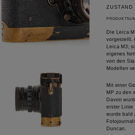
ZUSTAND
PRODUKTNU
Die Leica M
vorgestellt.
Leica M3; si
eigenes fo
von den Sta
Modellen v
Mit einer G
MP zu den s
Davon wurde
erster Linie
wurde bald 
Fotojournal
Duncan.