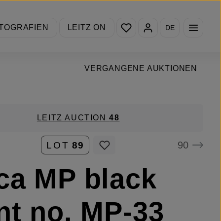
Du hast 0 Produkte auf de
TOGRAFIEN
LEITZ ON
DE
VERGANGENE AUKTIONEN
LEITZ AUCTION
48
90
LOT
89
ca MP black
nt no. MP-33