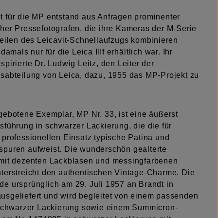
 für die MP entstand aus Anfragen prominenter
her Pressefotografen, die ihre Kameras der M-Serie
teilen des Leicavit-Schnellaufzugs kombinieren
damals nur für die Leica IIIf erhältlich war. Ihr
pirierte Dr. Ludwig Leitz, den Leiter der
sabteilung von Leica, dazu, 1955 das MP-Projekt zu
gebotene Exemplar, MP Nr. 33, ist eine äußerst
sführung in schwarzer Lackierung, die die für
 professionellen Einsatz typische Patina und
puren aufweist. Die wunderschön gealterte
mit dezenten Lackblasen und messingfarbenen
terstreicht den authentischen Vintage-Charme. Die
e ursprünglich am 29. Juli 1957 an Brandt in
sgeliefert und wird begleitet von einem passenden
 schwarzer Lackierung sowie einem Summicron-