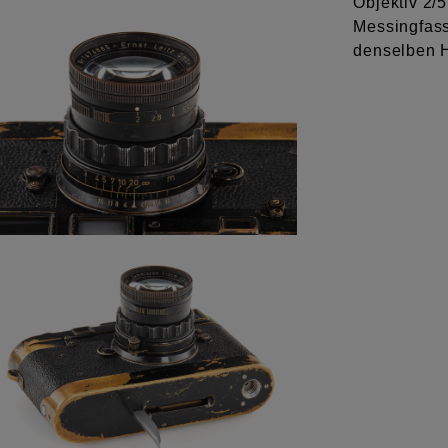
Objektiv 2/
Messingfass
denselben H