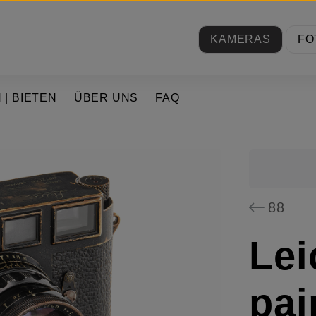
KAMERAS
FO
 | BIETEN
ÜBER UNS
FAQ
88
Lei
pai