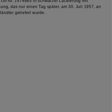
5 cm Nr. 1474885 in schwarzer Lackierung mit
ung, das nur einen Tag später, am 30. Juli 1957, an
ändler geliefert wurde.