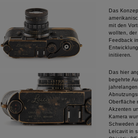
Das Konzept
amerikanisc
mit den Vor
wollten, der 
Feedback ins
Entwicklung
initiieren.
Das hier an
begehrte Au
jahrelangen
Abnutzungss
Oberfläche 
Akzenten un
Kamera wurd
Schweden au
Leicavit in