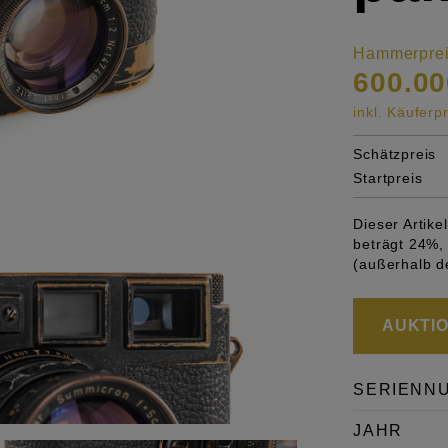
Hammerpre
600.00
inkl. Käufer
Schätzpreis
Startpreis
Dieser Artik
beträgt 24%, 
(außerhalb d
AUKTION
SERIENN
JAHR