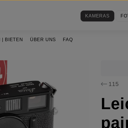
KAMERAS
FO
 | BIETEN
ÜBER UNS
FAQ
115
Lei
pai