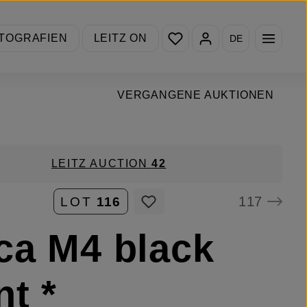
Du hast 0 Produkte auf de
TOGRAFIEN
LEITZ ON
DE
VERGANGENE AUKTIONEN
LEITZ AUCTION
42
117
LOT
116
ca M4 black
nt *