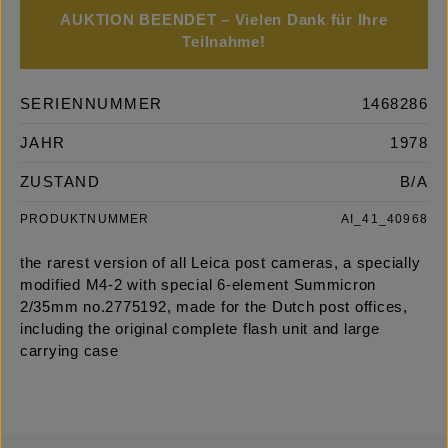
AUKTION BEENDET – Vielen Dank für Ihre
Teilnahme!
SERIENNUMMER
1468286
JAHR
1978
ZUSTAND
B/A
PRODUKTNUMMER
AI_41_40968
the rarest version of all Leica post cameras, a specially
modified M4-2 with special 6-element Summicron
2/35mm no.2775192, made for the Dutch post offices,
including the original complete flash unit and large
carrying case