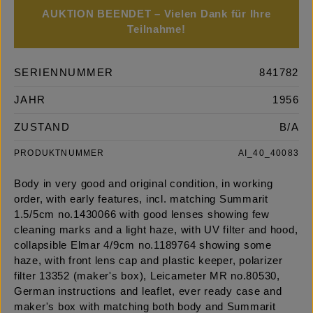
AUKTION BEENDET – Vielen Dank für Ihre
Teilnahme!
SERIENNUMMER
841782
JAHR
1956
ZUSTAND
B/A
PRODUKTNUMMER
AI_40_40083
Body in very good and original condition, in working
order, with early features, incl. matching Summarit
1.5/5cm no.1430066 with good lenses showing few
cleaning marks and a light haze, with UV filter and hood,
collapsible Elmar 4/9cm no.1189764 showing some
haze, with front lens cap and plastic keeper, polarizer
filter 13352 (maker's box), Leicameter MR no.80530,
German instructions and leaflet, ever ready case and
maker's box with matching both body and Summarit