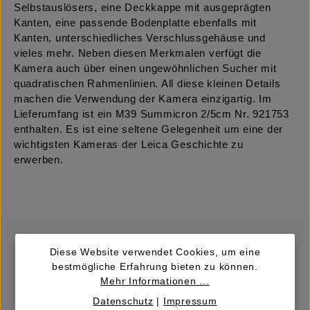
Selbstauslösers, eine Deckkappe mit ausgeprägten
Kanten, eine passende Bodenplatte ebenfalls mit
Kanten, unterschiedliches Verschlussgehäuse und
vieles mehr. Neben diesen Merkmalen verfügt die
Kamera auch über einen ungewöhnlichen Sucher mit
quadratischen Rahmenlinien. All diese kleinen Details
machen die Verwendung der Kamera einzigartig. Im
Lieferumfang ist ein M39 Summicron 2/5cm Nr. 921753
enthalten. Es ist eine seltene Gelegenheit um eine der
wichtigsten Kameras der Leica Geschichte zu
erwerben.
Diese Website verwendet Cookies, um eine
bestmögliche Erfahrung bieten zu können.
Mehr Informationen ...
Datenschutz
|
Impressum