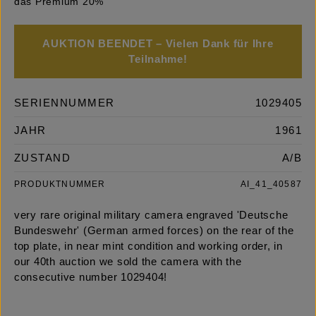
das Premium 20%
AUKTION BEENDET – Vielen Dank für Ihre
Teilnahme!
SERIENNUMMER
1029405
JAHR
1961
ZUSTAND
A/B
PRODUKTNUMMER
AI_41_40587
very rare original military camera engraved 'Deutsche
Bundeswehr' (German armed forces) on the rear of the
top plate, in near mint condition and working order, in
our 40th auction we sold the camera with the
consecutive number 1029404!