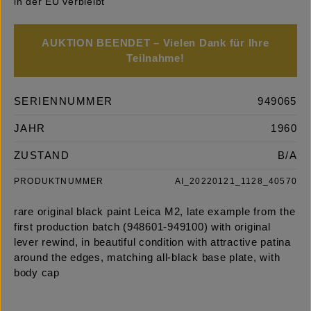
in der EU verbleibt
AUKTION BEENDET – Vielen Dank für Ihre
Teilnahme!
SERIENNUMMER
949065
JAHR
1960
ZUSTAND
B/A
PRODUKTNUMMER
AI_20220121_1128_40570
rare original black paint Leica M2, late example from the
first production batch (948601-949100) with original
lever rewind, in beautiful condition with attractive patina
around the edges, matching all-black base plate, with
body cap