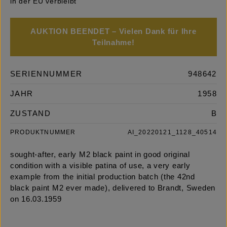
in der EU verbleibt
AUKTION BEENDET – Vielen Dank für Ihre
Teilnahme!
SERIENNUMMER
948642
JAHR
1958
ZUSTAND
B
PRODUKTNUMMER
AI_20220121_1128_40514
sought-after, early M2 black paint in good original
condition with a visible patina of use, a very early
example from the initial production batch (the 42nd
black paint M2 ever made), delivered to Brandt, Sweden
on 16.03.1959