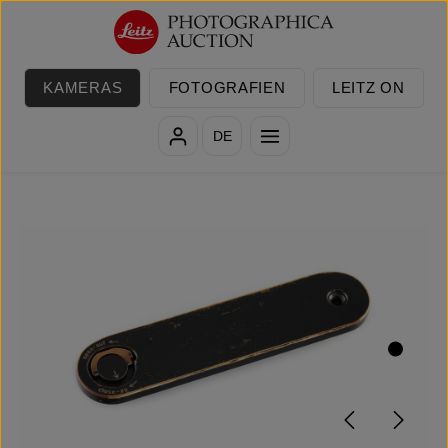
Zum Hauptinhalt springen
KAMERAS
FOTOGRAFIEN
LEITZ ON
DE
Bildergalerie überspringen