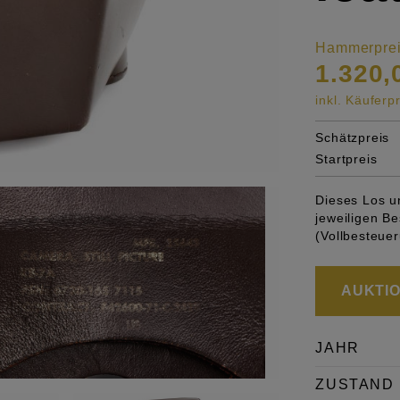
Hammerpre
1.320,
inkl. Käufer
Schätzpreis
Startpreis
Dieses Los u
jeweiligen 
(Vollbesteuer
AUKTION
JAHR
ZUSTAND