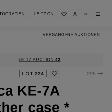
Du hast 0 Produkte auf de
TOGRAFIEN
LEITZ ON
DE
VERGANGENE AUKTIONEN
LEITZ AUCTION
42
225
LOT
224
ca KE-7A
ther case *