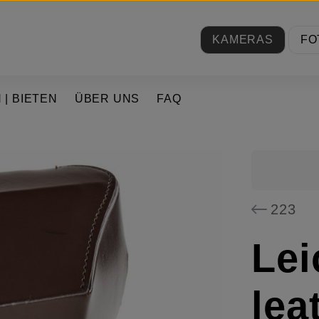
KAMERAS
FO
 | BIETEN
ÜBER UNS
FAQ
223
Lei
lea