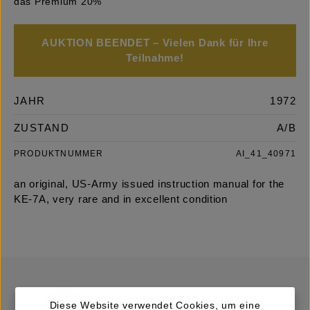
das Premium 20%
AUKTION BEENDET – Vielen Dank für Ihre
Teilnahme!
JAHR
1972
ZUSTAND
A/B
PRODUKTNUMMER
AI_41_40971
an original, US-Army issued instruction manual for the
KE-7A, very rare and in excellent condition
Diese Website verwendet Cookies, um eine