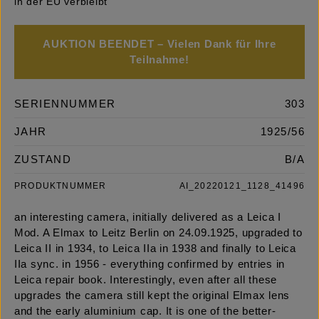
in der EU verbleibt
AUKTION BEENDET – Vielen Dank für Ihre
Teilnahme!
SERIENNUMMER
303
JAHR
1925/56
ZUSTAND
B/A
PRODUKTNUMMER
AI_20220121_1128_41496
an interesting camera, initially delivered as a Leica I
Mod. A Elmax to Leitz Berlin on 24.09.1925, upgraded to
Leica II in 1934, to Leica IIa in 1938 and finally to Leica
IIa sync. in 1956 - everything confirmed by entries in
Leica repair book. Interestingly, even after all these
upgrades the camera still kept the original Elmax lens
and the early aluminium cap. It is one of the better-