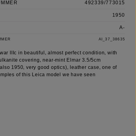
UMMER
492339/773015
1950
A-
MMER
AI_37_38635
-war IIIc in beautiful, almost perfect condition, with
ulkanite covering, near-mint Elmar 3.5/5cm
lso 1950, very good optics), leather case, one of
amples of this Leica model we have seen