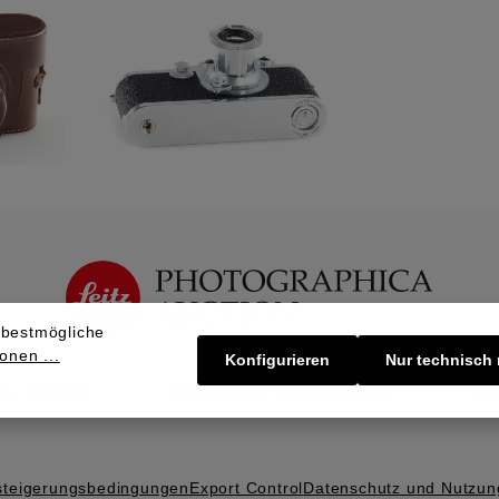
 bestmögliche
onen ...
Konfigurieren
Nur technisch
 | Bieten
Verkaufen | Einbringen
Üb
steigerungs­bedingungen
Export Control
Datenschutz und Nutzu