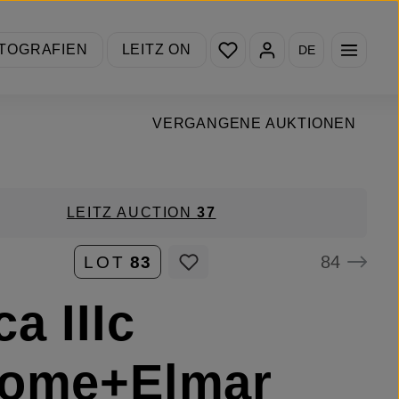
Du hast 0 Produkte auf de
TOGRAFIEN
LEITZ ON
DE
VERGANGENE AUKTIONEN
LEITZ AUCTION
37
84
LOT
83
ca IIIc
rome+Elmar