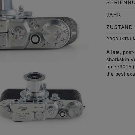
SERIENN
JAHR
ZUSTAND
PRODUKTNU
A late, post
sharkskin V
no.773015 (a
the best ex