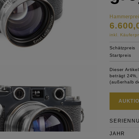
Hammerpre
6.600,
inkl. Käufer
Schätzpreis
Startpreis
Dieser Artik
beträgt 24%, 
(außerhalb d
AUKTION
SERIENN
JAHR