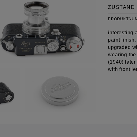
ZUSTAND
PRODUKTNU
interesting 
paint finish
upgraded with
wearing the
(1940) later
with front l