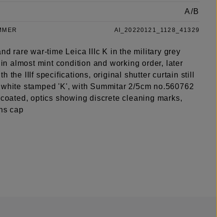
A/B
MMER
AI_20220121_1128_41329
and rare war-time Leica IIIc K in the military grey
, in almost mint condition and working order, later
 the IIIf specifications, original shutter curtain still
 white stamped 'K', with Summitar 2/5cm no.560762
 coated, optics showing discrete cleaning marks,
ens cap