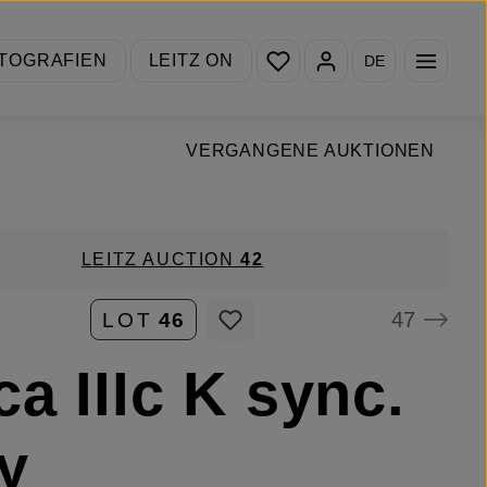
Du hast 0 Produkte auf de
TOGRAFIEN
LEITZ ON
DE
VERGANGENE AUKTIONEN
LEITZ AUCTION
42
47
LOT
46
ca IIIc K sync.
y