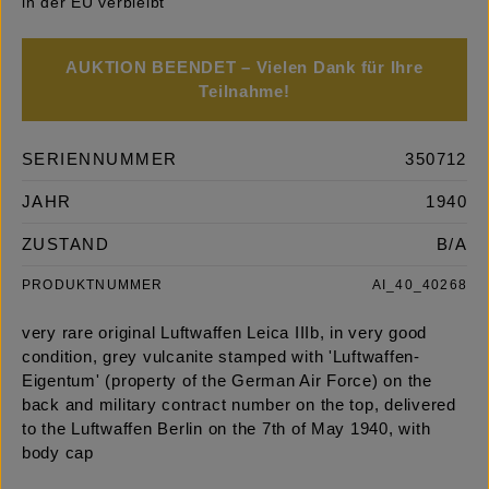
in der EU verbleibt
AUKTION BEENDET – Vielen Dank für Ihre
Teilnahme!
SERIENNUMMER
350712
JAHR
1940
ZUSTAND
B/A
PRODUKTNUMMER
AI_40_40268
very rare original Luftwaffen Leica IIIb, in very good
condition, grey vulcanite stamped with 'Luftwaffen-
Eigentum' (property of the German Air Force) on the
back and military contract number on the top, delivered
to the Luftwaffen Berlin on the 7th of May 1940, with
body cap