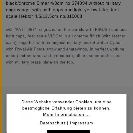
black/chrome Elmar 4/9cm no.374994 without military
engravings, with both caps and light yellow filter, feet
scale Hektor 4.5/13.5cm no.310063
with 'PATT 8674' engraved on the barrels with FIKUS hood and
both caps, feet scale VIDOM in all chrome finish (with leather
case), together with an original military pocket watch Cyma
with Royal Air Force arrow and engravings, in perfect working
order (leather strap and protection), all in leather outfit case
with military brass plate on the top.
Diese Website verwendet Cookies, um eine
bestmögliche Erfahrung bieten zu können.
Mehr Informationen ...
Datenschutz
|
Impressum