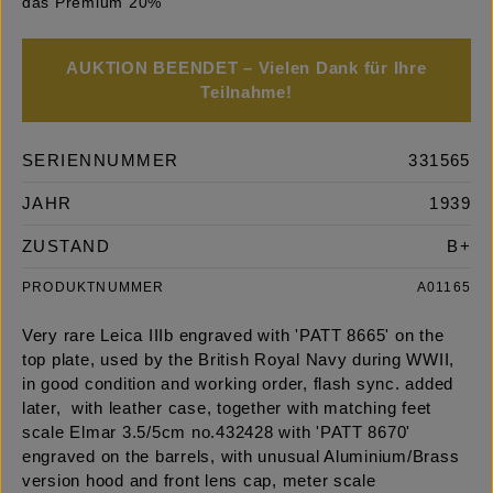
das Premium 20%
AUKTION BEENDET – Vielen Dank für Ihre
Teilnahme!
SERIENNUMMER
331565
JAHR
1939
ZUSTAND
B+
PRODUKTNUMMER
A01165
Very rare Leica IIIb engraved with 'PATT 8665' on the
top plate, used by the British Royal Navy during WWII,
in good condition and working order, flash sync. added
later, with leather case, together with matching feet
scale Elmar 3.5/5cm no.432428 with 'PATT 8670'
engraved on the barrels, with unusual Aluminium/Brass
version hood and front lens cap, meter scale