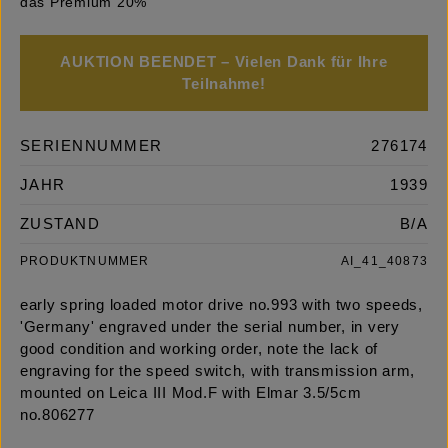
das Premium 20%
AUKTION BEENDET – Vielen Dank für Ihre
Teilnahme!
SERIENNUMMER
276174
JAHR
1939
ZUSTAND
B/A
PRODUKTNUMMER
AI_41_40873
early spring loaded motor drive no.993 with two speeds,
'Germany' engraved under the serial number, in very
good condition and working order, note the lack of
engraving for the speed switch, with transmission arm,
mounted on Leica III Mod.F with Elmar 3.5/5cm
no.806277