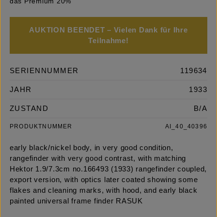
das Premium 20%
AUKTION BEENDET – Vielen Dank für Ihre
Teilnahme!
SERIENNUMMER
119634
JAHR
1933
ZUSTAND
B/A
PRODUKTNUMMER
AI_40_40396
early black/nickel body, in very good condition,
rangefinder with very good contrast, with matching
Hektor 1.9/7.3cm no.166493 (1933) rangefinder coupled,
export version, with optics later coated showing some
flakes and cleaning marks, with hood, and early black
painted universal frame finder RASUK