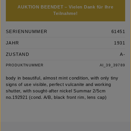
AUKTION BEENDET – Vielen Dank für Ihre
Teilnahme!
SERIENNUMMER
61451
JAHR
1931
ZUSTAND
A-
PRODUKTNUMMER
AI_39_39789
body in beautiful, almost mint condition, with only tiny
signs of use visible, perfect vulcanite and working
shutter, with sought-after nickel Summar 2/5cm
no.192921 (cond. A/B, black front rim, lens cap)