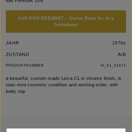
das Premium 20%
AUKTION BEENDET – Vielen Dank für Ihre
Teilnahme!
JAHR
1970s
ZUSTAND
A/B
PRODUKTNUMMER
AI_41_41071
a beautiful, custom-made Leica CL in chrome finish, in
near-mint cosmetic condition and working order, with
body cap