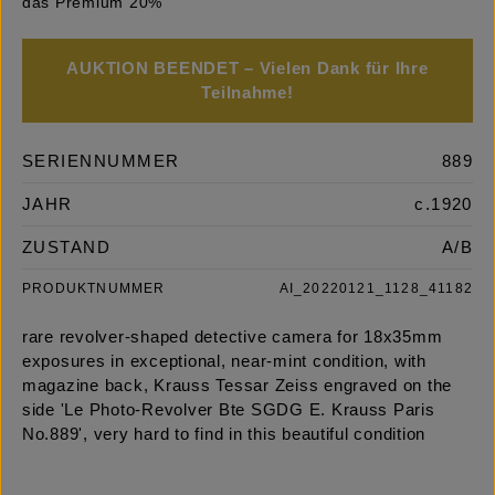
das Premium 20%
AUKTION BEENDET – Vielen Dank für Ihre
Teilnahme!
SERIENNUMMER
889
JAHR
c.1920
ZUSTAND
A/B
PRODUKTNUMMER
AI_20220121_1128_41182
rare revolver-shaped detective camera for 18x35mm
exposures in exceptional, near-mint condition, with
magazine back, Krauss Tessar Zeiss engraved on the
side 'Le Photo-Revolver Bte SGDG E. Krauss Paris
No.889', very hard to find in this beautiful condition